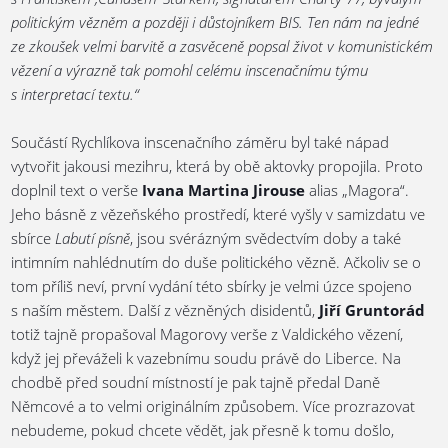
politickým vězněm a později i důstojníkem BIS. Ten nám na jedné
ze zkoušek velmi barvitě a zasvěceně popsal život v komunistickém
vězení a výrazně tak pomohl celému inscenačnímu týmu
s interpretací textu.“
Součástí Rychlíkova inscenačního záměru byl také nápad
vytvořit jakousi mezihru, která by obě aktovky propojila. Proto
doplnil text o verše
Ivana Martina Jirouse
alias „Magora“.
Jeho básně z vězeňského prostředí, které vyšly v samizdatu ve
sbírce
Labutí písně
, jsou svérázným svědectvím doby a také
intimním nahlédnutím do duše politického vězně. Ačkoliv se o
tom příliš neví, první vydání této sbírky je velmi úzce spojeno
s naším městem. Další z vězněných disidentů,
Jiří Gruntorád
totiž tajně propašoval Magorovy verše z Valdického vězení,
když jej převáželi k vazebnímu soudu právě do Liberce. Na
chodbě před soudní místností je pak tajně předal Daně
Němcové a to velmi originálním způsobem. Více prozrazovat
nebudeme, pokud chcete vědět, jak přesně k tomu došlo,