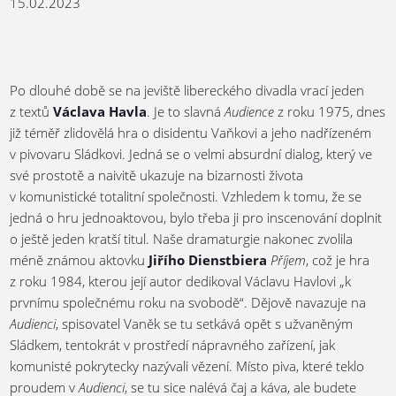
15.02.2023
Po dlouhé době se na jeviště libereckého divadla vrací jeden
z textů
Václava Havla
. Je to slavná
Audience
z roku 1975, dnes
již téměř zlidovělá hra o disidentu Vaňkovi a jeho nadřízeném
v pivovaru Sládkovi. Jedná se o velmi absurdní dialog, který ve
své prostotě a naivitě ukazuje na bizarnosti života
v komunistické totalitní společnosti. Vzhledem k tomu, že se
jedná o hru jednoaktovou, bylo třeba ji pro inscenování doplnit
o ještě jeden kratší titul. Naše dramaturgie nakonec zvolila
méně známou aktovku
Jiřího Dienstbiera
Příjem
, což je hra
z roku 1984, kterou její autor dedikoval Václavu Havlovi „k
prvnímu společnému roku na svobodě“. Dějově navazuje na
Audienci
, spisovatel Vaněk se tu setkává opět s užvaněným
Sládkem, tentokrát v prostředí nápravného zařízení, jak
komunisté pokrytecky nazývali vězení. Místo piva, které teklo
proudem v
Audienci
, se tu sice nalévá čaj a káva, ale budete