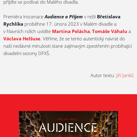
přijďte se podívat do Malého divadla.
Premiéra inscenace
Audience a Příjem
v režii
Břetislava
Rychlíka
proběhne 17. února 2023 v Malém divadle a
v hlavních rolích uvidíte
Martina Polácha
,
Tomáše Váhalu
a
Václava Helšuse
. Věříme, že se tento autentický návrat do
naší nedávné minulosti stane zajímavým zpestřením probíhající
divadelní sezony DFXŠ.
Autor textu:
Jiří Janků