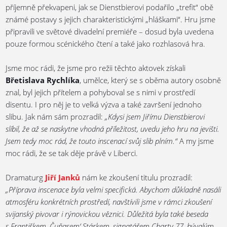
příjemně překvapeni, jak se Dienstbierovi podařilo „trefit“ obě
známé postavy s jejich charakteristickými „hláškami“. Hru jsme
připravili ve světové divadelní premiéře – dosud byla uvedena
pouze formou scénického čtení a také jako rozhlasová hra.
Jsme moc rádi, že jsme pro režii těchto aktovek získali
Břetislava Rychlíka
, umělce, který se s oběma autory osobně
znal, byl jejich přítelem a pohyboval se s nimi v prostředí
disentu. I pro něj je to velká výzva a také završení jednoho
slibu. Jak nám sám prozradil:
„Kdysi jsem Jiřímu Dienstbierovi
slíbil, že až se naskytne vhodná příležitost, uvedu jeho hru na jevišti.
Jsem tedy moc rád, že touto inscenací svůj slib plním.“
A my jsme
moc rádi, že se tak děje právě v Liberci.
Dramaturg
Jiří Janků
nám ke zkoušení titulu prozradil:
„Příprava inscenace byla velmi specifická. Abychom důkladně nasáli
atmosféru konkrétních prostředí, navštívili jsme v rámci zkoušení
svijanský pivovar i rýnovickou věznici. Důležitá byla také beseda
s Františkem ‚Čuňasem‘ Stárkem, signatářem Charty 77, bývalým