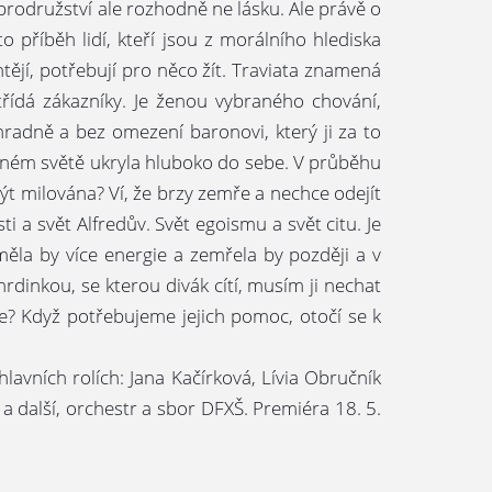
obrodružství ale rozhodně ne lásku. Ale právě o
o příběh lidí, kteří jsou z morálního hlediska
 chtějí, potřebují pro něco žít. Traviata znamená
 střídá zákazníky. Je ženou vybraného chování,
hradně a bez omezení baronovi, který ji za to
po jiném světě ukryla hluboko do sebe. V průběhu
t milována? Ví, že brzy zemře a nechce odejít
ti a svět Alfredův. Svět egoismu a svět citu. Je
měla by více energie a zemřela by později a v
hrdinkou, se kterou divák cítí, musím ji nechat
? Když potřebujeme jejich pomoc, otočí se k
lavních rolích: Jana Kačírková, Lívia Obručník
a další, orchestr a sbor DFXŠ. Premiéra 18. 5.