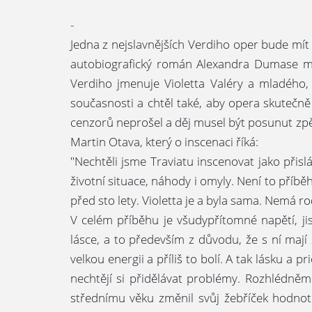
-
Jedna z nejslavnějších Verdiho oper bude mít
autobiografický román Alexandra Dumase ml. 
Verdiho jmenuje Violetta Valéry a mladého,
současnosti a chtěl také, aby opera skutečn
cenzorů neprošel a děj musel být posunut zpět 
Martin Otava, který o inscenaci říká:
"Nechtěli jsme Traviatu inscenovat jako přisl
životní situace, náhody i omyly. Není to příbě
před sto lety. Violetta je a byla sama. Nemá ro
V celém příběhu je všudypřítomné napětí, j
lásce, a to především z důvodu, že s ní mají 
velkou energii a příliš to bolí. A tak lásku a p
nechtějí si přidělávat problémy. Rozhlédn
střednímu věku změnil svůj žebříček hodnot.