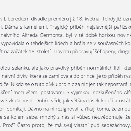
 v Libereckém divadle premiéru již 18. května. Tehdy již uz
Dáma s kaméliemi. Tragický příběh nejslavnější pařížské k
 naivního Alfreda Germonta, byl v té době horkou novinko
ě vypovídala o tehdejších lidech a hrála se v současných 
na začátek 18. století. Traviatu připravují šéf opery, dirige
ádlou selanku, ale jako pravdivý příběh normálních lidí, kt
h naivní dívky, která se zamilovala do prince. Je to příběh 
diče. Nikdo se o tuto dívku pro nic za nic jen tak nepostará. 
iskření mezi všemi postavami. S výjimkou nezkušeného Alf
své zkušenosti. Dobře vědí, jak většina lásek končí a ustá
riori odmítají. Dávno na ni rezignovali a říkají tomu, že zmo
ěme se kolem sebe, mnohý z nás si vůbec neuvědomuje, že
 Proč? Často proto, že má svůj vlastní pud sebezáchovy. 