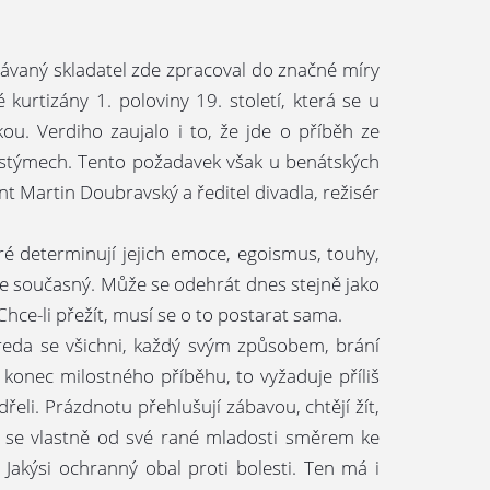
návaný skladatel zde zpracoval do značné míry
urtizány 1. poloviny 19. století, která se u
u. Verdiho zaujalo i to, že jde o příběh ze
kostýmech. Tento požadavek však u benátských
nt Martin Doubravský a ředitel divadla, režisér
eré determinují jejich emoce, egoismus, touhy,
ryze současný. Může se odehrát dnes stejně jako
Chce-li přežít, musí se o to postarat sama.
reda se všichni, každý svým způsobem, brání
t konec milostného příběhu, to vyžaduje příliš
udřeli. Prázdnotu přehlušují zábavou, chtějí žít,
 se vlastně od své rané mladosti směrem ke
Jakýsi ochranný obal proti bolesti. Ten má i