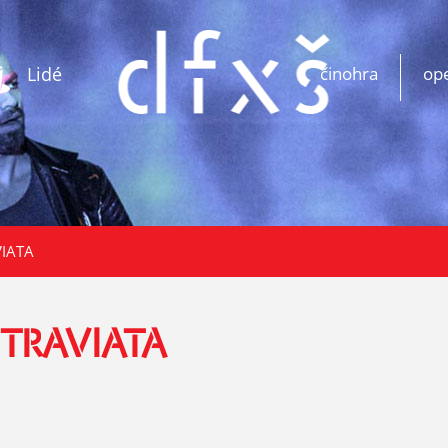
Lidé
činohra
op
VIATA
 TRAVIATA