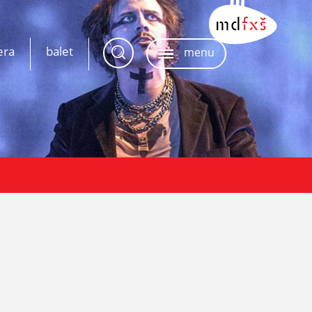
era
balet
menu