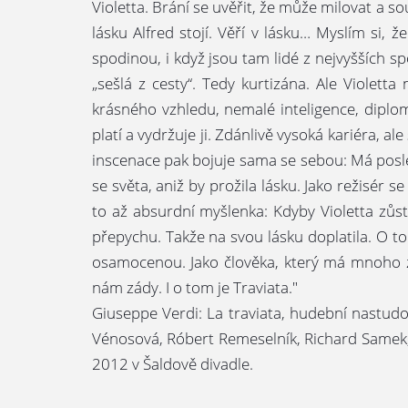
Violetta. Brání se uvěřit, že může milovat a s
lásku Alfred stojí. Věří v lásku… Myslím si, 
spodinou, i když jsou tam lidé z nejvyšších spol
„sešlá z cesty“. Tedy kurtizána. Ale Violetta
krásného vzhledu, nemalé inteligence, diplom
platí a vydržuje ji. Zdánlivě vysoká kariéra, a
inscenace pak bojuje sama se sebou: Má posle
se světa, aniž by prožila lásku. Jako režisér s
to až absurdní myšlenka: Kdyby Violetta zůst
přepychu. Takže na svou lásku doplatila. O tom
osamocenou. Jako člověka, který má mnoho z
nám zády. I o tom je Traviata."
Giuseppe Verdi: La traviata, hudební nastudov
Vénosová, Róbert Remeselník, Richard Samek, G
2012 v Šaldově divadle.