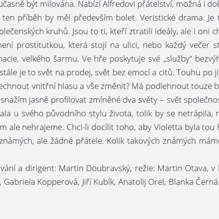
oučasně být milována. Nabízí Alfredovi přátelství, možná i d
že ten příběh by měl především bolet. Veristické drama. Je t
ečenských kruhů. Jsou to ti, kteří ztratili ideály, ale i oni
 není prostitutkou, která stojí na ulici, nebo každý večer
acie, velkého šarmu. Ve hře poskytuje své „služby“ bezvý
le stále je to svět na prodej, svět bez emocí a citů. Touhu 
chnout vnitřní hlasu a vše změnit? Má podlehnout touze bý
e snažím jasně profilovat zmíněné dva světy – svět společnos
ala u svého původního stylu života, tolik by se netrápila, 
 ale nehrajeme. Chci-li docílit toho, aby Violetta byla tou 
námých, ale žádné přátele. Kolik takových známých máme
ání a dirigent: Martin Doubravský, režie: Martin Otava, v h
abriela Kopperová, Jiří Kubík, Anatolij Orel, Blanka Černá 