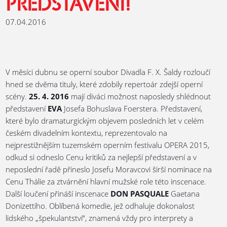
PŘEDSTAVENÍ!
07.04.2016
V měsíci dubnu se operní soubor Divadla F. X. Šaldy rozloučí
hned se dvěma tituly, které zdobily repertoár zdejší operní
scény.
25. 4. 2016
mají diváci možnost naposledy shlédnout
představení
EVA
Josefa Bohuslava Foerstera. Představení,
které bylo dramaturgickým objevem posledních let v celém
českém divadelním kontextu, reprezentovalo na
nejprestižnějším tuzemském operním festivalu OPERA 2015,
odkud si odneslo Cenu kritiků za nejlepší představení a v
neposlední řadě přineslo Josefu Moravcovi širší nominace na
Cenu Thálie za ztvárnění hlavní mužské role této inscenace.
Další loučení přináší inscenace
DON PASQUALE
Gaetana
Donizettiho. Oblíbená komedie, jež odhaluje dokonalost
lidského „špekulantství“, znamená vždy pro interprety a