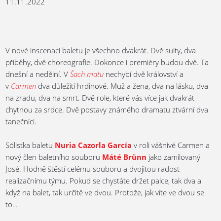
11.11.2022
V nové inscenaci baletu je všechno dvakrát. Dvě suity, dva
příběhy, dvě choreografie. Dokonce i premiéry budou dvě. Ta
dnešní a nedělní. V
Šach matu
nechybí dvě království a
v
Carmen
dva důležití hrdinové. Muž a žena, dva na lásku, dva
na zradu, dva na smrt. Dvě role, které vás více jak dvakrát
chytnou za srdce. Dvě postavy známého dramatu ztvární dva
tanečníci.
Sólistka baletu
Nuria Cazorla García
v roli vášnivé Carmen a
nový člen baletního souboru
Máté Brünn
jako zamilovaný
José. Hodně štěstí celému souboru a dvojitou radost
realizačnímu týmu. Pokud se chystáte držet palce, tak dva a
když na balet, tak určitě ve dvou. Protože, jak víte ve dvou se
to…