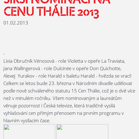
ŠIRŠÍ NOMINACI NA
CENU THÁLIE 2013
01.02.2013
-
Lívia Obručník Vénosová - role Violetta v opeře La Traviata,
Jana Wallingerová - role Dulcinée v opeře Don Quichotte,
Alexej Yurakov - role Harald v baletu Harald - hvězda se vrací!
Celkem se letos bude 23. března v Národním divadle udělovat
podle nově schváleného statutu 15 Cen Thálie, což je o dvě více
než v minulém ročníku. Všem nominovaným a laureátům
věnuje pozornost i Česká televize, která tradičně vysílá
vyhlašování cen přímým přenosem na prvním programu v
hlavním vysílacím čase.