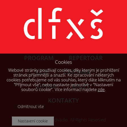
PROGRAM
REPERTOÁR
Cookies
Webové stránky používají cookies, díky kterým je prohlížení
LIDÉ
ČINOHRA
stránek příjemnější a snazší. Ke zpracování některých
cookies potřebujeme od vás souhlas, který dáte kliknutím na
"Přijmout vše", nebo nastavte jednotlivě v "Nastavení
OPERA
BALET
souborů cookie“. Více informací najdete
zde
.
KONTAKTY
Odmítnout vše
© 2026, Šaldovo divadlo. All Rights Reserved
Nastavení cookie