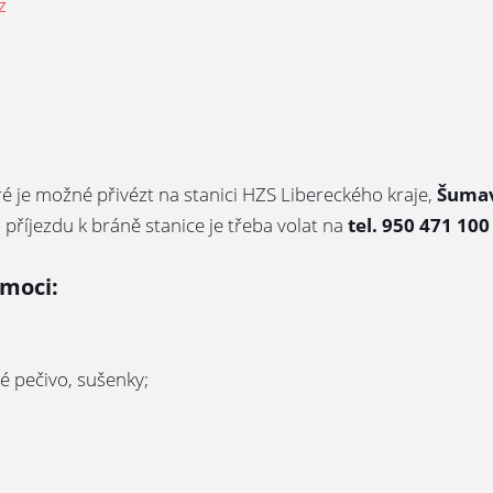
z
é je možné přivézt na stanici HZS Libereckého kraje,
Šumav
o příjezdu k bráně stanice je třeba volat na
tel. 950 471 100
omoci:
né pečivo, sušenky;