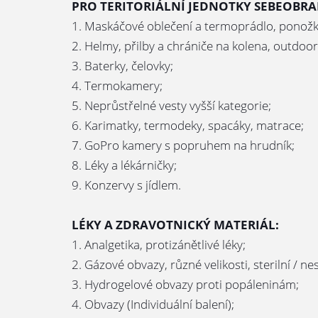
PRO TERITORIÁLNÍ JEDNOTKY SEBEOBRA
1. Maskáčové oblečení a termoprádlo, ponožky,
2. Helmy, přilby a chrániče na kolena, outdoo
3. Baterky, čelovky;
4. Termokamery;
5. Neprůstřelné vesty vyšší kategorie;
6. Karimatky, termodeky, spacáky, matrace;
7. GoPro kamery s popruhem na hrudník;
8. Léky a lékárničky;
9. Konzervy s jídlem.
LÉKY A ZDRAVOTNICKÝ MATERIÁL:
1. Analgetika, protizánětlivé léky;
2. Gázové obvazy, různé velikosti, sterilní / nes
3. Hydrogelové obvazy proti popáleninám;
4. Obvazy (Individuální balení);