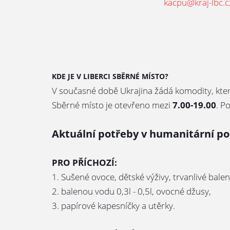
kacpu@kraj-lbc.c
KDE JE V LIBERCI SBĚRNÉ MÍSTO?
V současné době Ukrajina žádá komodity, kter
Sběrné místo je otevřeno mezi
7.00-19.00
. P
Aktuální potřeby v humanitární p
PRO PŘÍCHOZÍ:
1. Sušené ovoce, dětské výživy, trvanlivé bale
2. balenou vodu 0,3l - 0,5l, ovocné džusy,
3. papírové kapesníčky a utěrky.