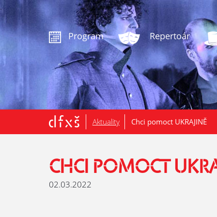
.
Program
Repertoár
Aktuality
Chci pomoct UKRAJINĚ
CHCI POMOCT UKRA
02.03.2022