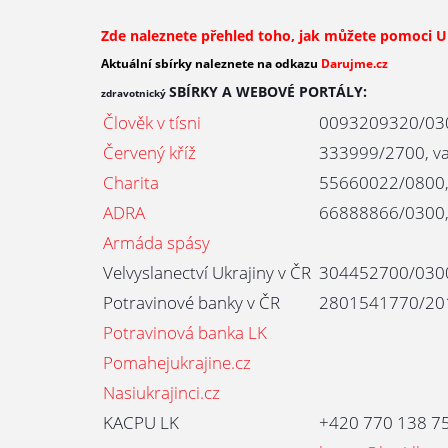
Zde naleznete přehled toho, jak můžete pomoci U
Aktuální sbírky naleznete na odkazu
Darujme.cz
SBÍRKY A WEBOVÉ PORTÁLY:
zdravotnický
Člověk v tísni
0093209320/03
Červený kříž
333999/2700, va
Charita
55660022/0800, 
ADRA
66888866/0300, 
Armáda spásy
Velvyslanectví Ukrajiny v ČR
304452700/030
Potravinové banky v ČR
2801541770/20
Potravinová banka LK
Pomahejukrajine.cz
Nasiukrajinci.cz
KACPU LK
+420 770 138 7