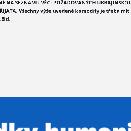
ENÉ NA SEZNAMU VĚCÍ POŽADOVANÝCH UKRAJINSKOU
ATA. Všechny výše uvedené komodity je třeba mít n
žití.