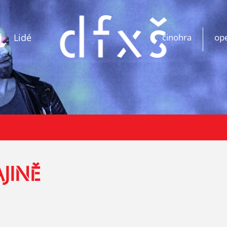
Lidé
činohra
op
JINĚ