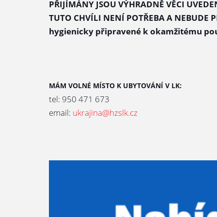
PŘIJÍMÁNY JSOU VÝHRADNĚ VĚCI UVED
TUTO CHVÍLI NENÍ POTŘEBA A NEBUDE PŘIJ
hygienicky připravené k okamžitému pou
MÁM VOLNÉ MÍSTO K UBYTOVÁNÍ V LK:
tel: 950 471 673
email:
ukrajina@hzslk.cz