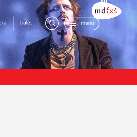
era
balet
menu