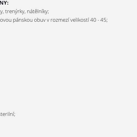
NY:
 trenýrky, nátělníky;
rovou pánskou obuv v rozmezí velikostí 40 - 45;
terilní;