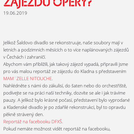
ZÁJEZDU OPERY?
19.06.2019
Jelikož Šaldovo divadlo se rekonstruuje, naše soubory mají v
letních a podzimních měsících o to více naplánovaných zájezdů
v Čechách i zahraničí.
Abychom vám přiblížili, jak takový zájezd vypadá, připravili jsme
pro vás malou reportáž ze zájezdu do Kladna s představením
MAM´ZELLE NITOUCHE
.
Nahlédněte s námi do zákulisí, do šaten nebo do orchestřiště,
podívejte se na práci naší techniky, dozvíte se ale i jak trávíme
pauzy. A jelikož bylo krásné počasí, představení bylo vyprodané
a Kladenské divadlo je po zdařilé rekonstrukci, byl to opravdu
pěkně strávený den.
Reportáž na facebooku DFXŠ.
Pokud nemáte možnost vidět reportáž na facebooku,