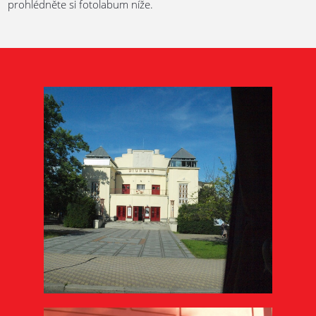
prohlédněte si fotolabum níže.