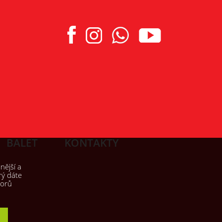
BALET
KONTAKTY
nější a
rý dáte
borů