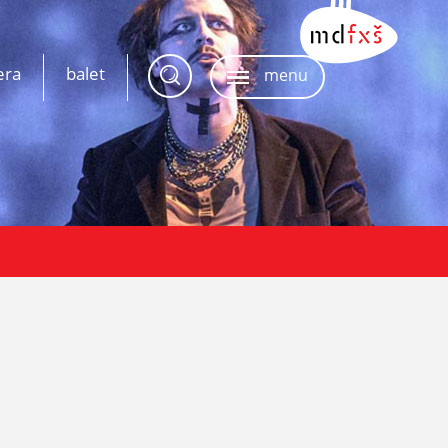
era
balet
menu