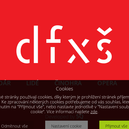
OÁR
LIDÉ
ČINOHRA
OPERA
Cookies
 stránky používají cookies, díky kterým je prohlížení stránek příjem
. Ke zpracování některých cookies potřebujeme od vás souhlas, kte
© 2026, Šaldovo divadlo All Rights Reserved
knutím na "Přijmout vše", nebo nastavte jednotlivě v "Nastavení sou
cookie“. Více informací najdete
zde
.
5Q
Developed by
Odmítnout vše
Nastavení cookie
Přijmout vše