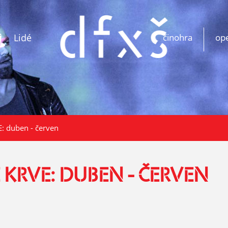
Lidé
činohra
op
 duben - červen
 KRVE: DUBEN - ČERVEN