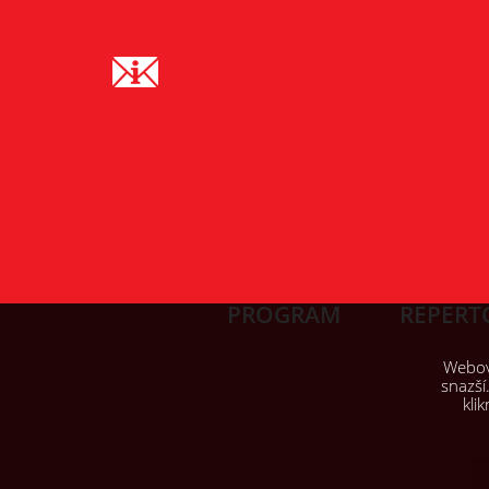
PROGRAM
REPERT
Webové
snazší
kli