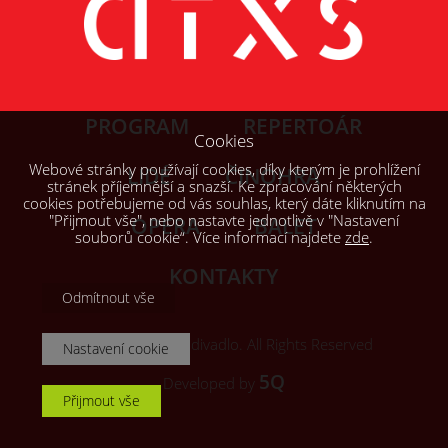
PROGRAM
REPERTOÁR
Cookies
Webové stránky používají cookies, díky kterým je prohlížení
LIDÉ
ČINOHRA
stránek příjemnější a snazší. Ke zpracování některých
cookies potřebujeme od vás souhlas, který dáte kliknutím na
"Přijmout vše", nebo nastavte jednotlivě v "Nastavení
OPERA
BALET
souborů cookie“. Více informací najdete
zde
.
KONTAKTY
Odmítnout vše
© 2026, Šaldovo divadlo. All Rights Reserved
Nastavení cookie
5Q
Developed by
Přijmout vše