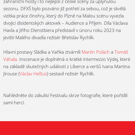
zahraniční hosty i to nejlepší z české scény za uplynulou
sezonu. DFXŠ bylo pozváno již potřetí za sebou, což je skvělá
vizitka práce činohry, který do Plzně na Malou scénu vyvezla
dvojici disidentských aktovek – Audience a Příjem. Díla Václava
Havla a Jiřího Dienstbiera představil v únoru roku 2023 na
jevišti Malého divadla režisér Břetislav Rychlík.
Hlavní postavy Sládka a Vaňka ztvárnili
Martin Polách
a
Tomáš
Váhala
. Inscenace je doplněná o krátké intermezzo Výdej, které
na základě skutečných událostí z Liberce a veršů Ivana Martina
Jirouse (
Václav Helšus
) sestavil režisér Rychlík.
Nahlédněte do zákulisí Festivalu skrze fotografie, které pořídili
sami herci.