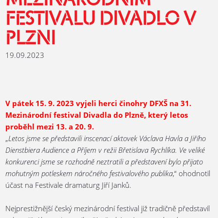
MEZINÁRODNÍM
FESTIVALU DIVADLO V
PLZNI
19.09.2023
V pátek 15. 9. 2023 vyjeli herci činohry DFXŠ na 31.
Mezinárodní festival Divadla do Plzně, který letos
proběhl mezi 13. a 20. 9.
„
Letos jsme se představili inscenací aktovek Václava Havla a Jiřího
Dienstbiera Audience a Příjem v režii Břetislava Rychlíka. Ve veliké
konkurenci jsme se rozhodně neztratili a představení bylo přijato
mohutným potleskem náročného festivalového publika
,“ ohodnotil
účast na Festivale dramaturg Jiří Janků.
Nejprestižnější český mezinárodní festival již tradičně představil