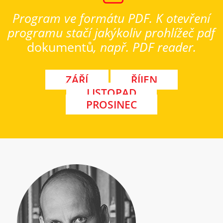
Program ve formátu PDF. K otevření
programu stačí jakýkoliv prohlížeč pdf
dokumentů
, např. PDF reader.
ZÁŘÍ
ŘÍJEN
LISTOPAD
PROSINEC