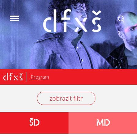
.
Program
zobrazit filtr
ŠD
MD